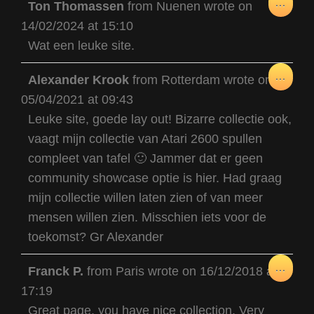
TOG
...
Ton Thomassen
from
Nuenen
wrote on
THIS
14/02/2024
at
15:10
META
Wat een leuke site.
TOG
...
Alexander Krook
from
Rotterdam
wrote on
THIS
05/04/2021
at
09:43
META
Leuke site, goede lay out! Bizarre collectie ook,
vaagt mijn collectie van Atari 2600 spullen
compleet van tafel 🙂 Jammer dat er geen
community showcase optie is hier. Had graag
mijn collectie willen laten zien of van meer
mensen willen zien. Misschien iets voor de
toekomst? Gr Alexander
TOG
...
Franck P.
from
Paris
wrote on
16/12/2018
at
THIS
17:19
META
Great page, you have nice collection. Very