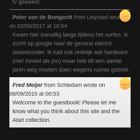
tv geweest.
TOG
...
Peter van de Bongardt
from
Lelystad
wrote
THIS
on
02/03/2017
at
16:54
META
Kwam hier toevallig langs tijdens het surfen. Ik
zocht op google naar de general electric
datarecorder. Ik had ook redelijk wat hardware
(niet zoveel als jou) maar heb dit een aantal
jaren weg moeten doen wegens ruimte gebrek.
TOG
...
Fred Meijer
from
Schiedam
wrote on
THIS
08/09/2015
at
00:53
META
Welcome to the guestbook! Please let me
know what you think about this site and the
Atari collection.