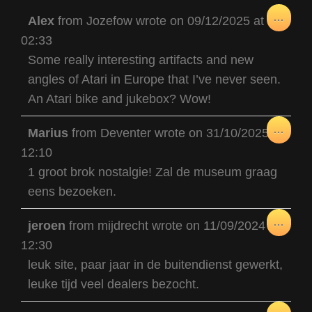
TOG
...
Alex
from
Jozefow
wrote on
09/12/2025
at
THIS
02:33
META
Some really interesting artifacts and new
angles of Atari in Europe that I’ve never seen.
An Atari bike and jukebox? Wow!
TOG
...
Marius
from
Deventer
wrote on
31/10/2025
at
THIS
12:10
META
1 groot brok nostalgie! Zal de museum graag
eens bezoeken.
TOG
...
jeroen
from
mijdrecht
wrote on
11/09/2024
at
THIS
12:30
META
leuk site, paar jaar in de buitendienst gewerkt,
leuke tijd veel dealers bezocht.