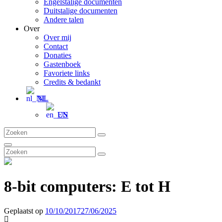
Engelstalige documenten
Duitstalige documenten
Andere talen
Over
Over mij
Contact
Donaties
Gastenboek
Favoriete links
Credits & bedankt
NL
EN
Zoeken
Zoeken
naar:
Zoeken
Zoeken
Zoeken
naar:
8-bit computers: E tot H
Geplaatst op
10/10/2017
27/06/2025