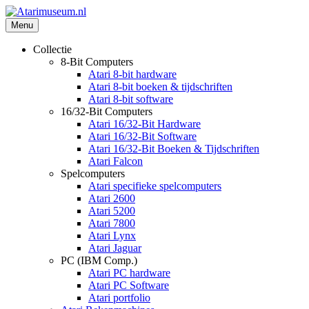
Ga
naar
Menu
Atarimuseum.nl
Atari collection & Benelux Online Archive
de
inhoud
Collectie
8-Bit Computers
Atari 8-bit hardware
Atari 8-bit boeken & tijdschriften
Atari 8-bit software
16/32-Bit Computers
Atari 16/32-Bit Hardware
Atari 16/32-Bit Software
Atari 16/32-Bit Boeken & Tijdschriften
Atari Falcon
Spelcomputers
Atari specifieke spelcomputers
Atari 2600
Atari 5200
Atari 7800
Atari Lynx
Atari Jaguar
PC (IBM Comp.)
Atari PC hardware
Atari PC Software
Atari portfolio