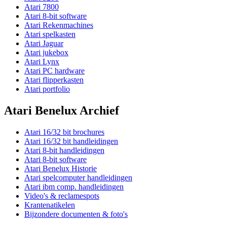
Atari 7800
Atari 8-bit software
Atari Rekenmachines
Atari spelkasten
Atari Jaguar
Atari jukebox
Atari Lynx
Atari PC hardware
Atari flipperkasten
Atari portfolio
Atari Benelux Archief
Atari 16/32 bit brochures
Atari 16/32 bit handleidingen
Atari 8-bit handleidingen
Atari 8-bit software
Atari Benelux Historie
Atari spelcomputer handleidingen
Atari ibm comp. handleidingen
Video's & reclamespots
Krantenatikelen
Bijzondere documenten & foto's