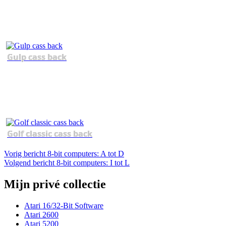
Gulp cass back
Golf classic cass back
Berichtnavigatie
Vorig
Vorig bericht
8-bit computers: A tot D
bericht
Volgend
Volgend bericht
8-bit computers: I tot L
bericht
Mijn privé collectie
Atari 16/32-Bit Software
Atari 2600
Atari 5200