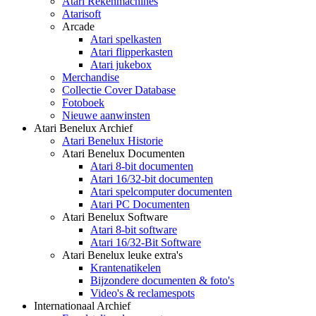
Atari Rekenmachines
Atarisoft
Arcade
Atari spelkasten
Atari flipperkasten
Atari jukebox
Merchandise
Collectie Cover Database
Fotoboek
Nieuwe aanwinsten
Atari Benelux Archief
Atari Benelux Historie
Atari Benelux Documenten
Atari 8-bit documenten
Atari 16/32-bit documenten
Atari spelcomputer documenten
Atari PC Documenten
Atari Benelux Software
Atari 8-bit software
Atari 16/32-Bit Software
Atari Benelux leuke extra's
Krantenatikelen
Bijzondere documenten & foto's
Video's & reclamespots
Internationaal Archief